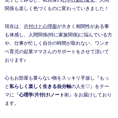
関係も楽しく色づくもの
に変わっていきました！
現在は、
片付けと心理面
が大きく相関性がある事
も体感し、人間関係(特に家族関係)に悩んでいる方
や、仕事が忙しく自分の時間が取れない、ワンオ
ペ育児の起業ママさんのサポートをさせて頂いて
おります♪
心もお部屋も要らない物をスッキリ手放し
『もっ
と
私らしく楽しく生きる自分軸
の人生♡』
をテー
マに『
心理学
/
片付け/ノート
術』をお届けしており
ます。