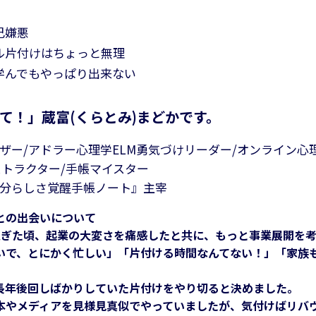
己嫌悪
ル片付けはちょっと無理
学んでもやっぱり出来ない
て！」蔵富(くらとみ)まどかです。
ー/アドラー心理学ELM勇気づけリーダー/オンライン心理カ
ンストラクター/手帳マイスター
分らしさ覚醒手帳ノート』主宰
との出会いについて
過ぎた頃、起業の大変さを痛感したと共に、もっと事業展開を
いで、とにかく忙しい」「片付ける時間なんてない！」「家族
長年後回しばかりしていた片付けをやり切ると決めました。
本やメディアを見様見真似でやっていましたが、気付けばリバ