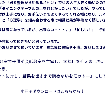
った「思考整理から始める片付け」で私の人生大きく動いたの
「ダイニングテーブルの上を何とかしたい」でしたが、やって
付け上手になり、お手伝いまでよくやってくれる様になり、元
」と「心理学」を組み合わせる事で相乗効果が半端なく嬉しい
けは気になっているが、出来ない・・・。」「忙しい！」「子
是非知って頂きたいと思っています。
いお話させて頂いています。お気軽に愚痴や不満、お話しませ
1室で子供英会話教室を主宰し、10年目を迎えました
頂き、
ットに対し、
結果を出すまで諦めないをモットー
』にし
小冊子ダウンロードはこちらから↓