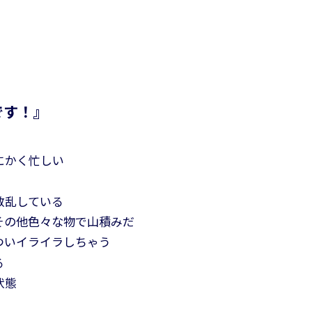
です！』
にかく忙しい
散乱している
その他色々な物で山積みだ
ついイライラしちゃう
る
状態