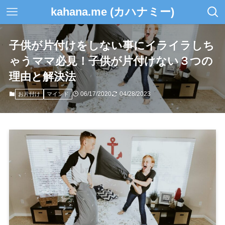
kahana.me (カハナミー)
子供が片付けをしない事にイライラしち
ゃうママ必見！子供が片付けない３つの
理由と解決法
06/17/2020
04/28/2023
お片付け
マインド