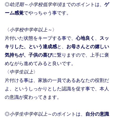
◎
幼児期～小学校低学年頃
までのポイントは、
ゲ
ーム感覚
でやっちゃう事です。
〈
小学校中学年以上～
〉
片付いた状態をキープする事で、
心地良く
、
スッ
キリした、という達成感
と、
お母さんとの嬉しい
気持ちが、子供の喜び
に繋りますので、上手に褒
めながら進めてみると良いです。
〈
中学生以上
〉
片付ける事は、家族の一員であるあなたの役割だ
よ、というしっかりとした認識を促す事で、本人
の意識が変わってきます。
◎
小学生中学年以上
～のポイントは、
自分の意識